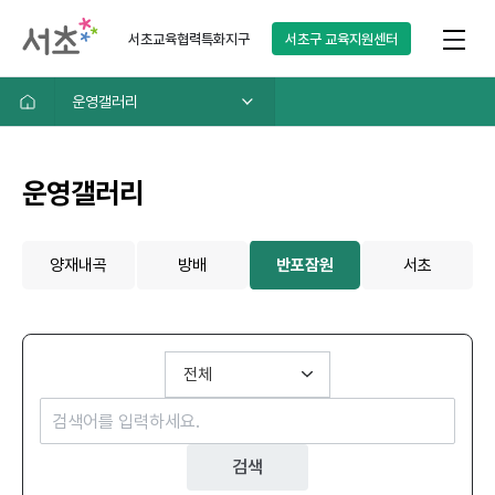
서초교육협력특화지구
서초구
교육지원센터
운영갤러리
운영갤러리
양재내곡
방배
반포잠원
서초
검색