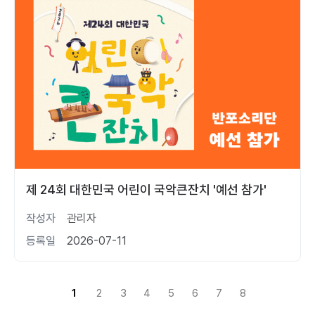
제 24회 대한민국 어린이 국악큰잔치 '예선 참가'
작성자
관리자
등록일
2026-07-11
1
2
3
4
5
6
7
8