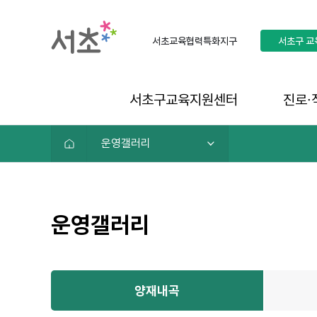
서초교육협력특화지구
서초구
교
서초구교육지원센터
진로∙
운영갤러리
운영갤러리
양재내곡