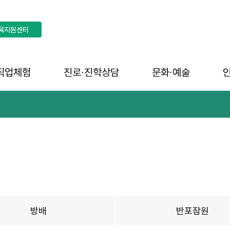
육지원센터
직업체험
진로∙진학상담
문화∙예술
방배
반포잠원