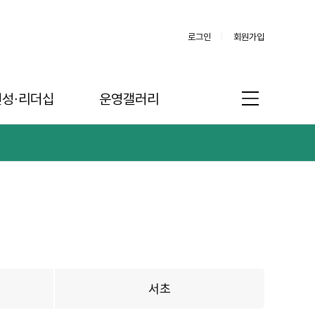
로그인
회원가입
인성∙리더십
운영갤러리
서초