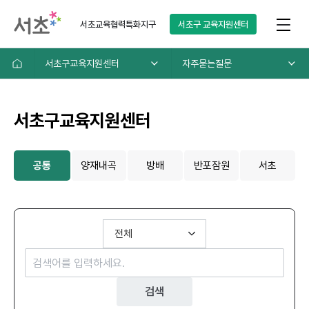
서초교육협력특화지구
서초구
교육지원센터
서초구교육지원센터
자주묻는질문
서초구교육지원센터
공통
양재내곡
방배
반포잠원
서초
검색