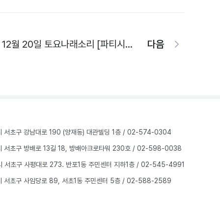
12월 20일 토요나래소리 [파티시에] 신청페이지 (인원별 개별 접수 ※형제자매도 개별 접수 필요/중복 접수 불가)
다음
울시 서초구 강남대로 190 (양재동) 대관빌딩 1층
/ 02-574-0304
울시 서초구 방배로 13길 18, 방배아크로타워 230호
/ 02-598-0038
울시 서초구 사평대로 273. 반포1동 주민센터 지하1층
/ 02-545-4991
울시 서초구 사임당로 89, 서초1동 주민센터 5층
/ 02-588-2589