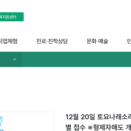
육지원센터
직업체험
진로∙진학상담
문화∙예술
12월 20일 토요나래소
별 접수 ※형제자매도 개