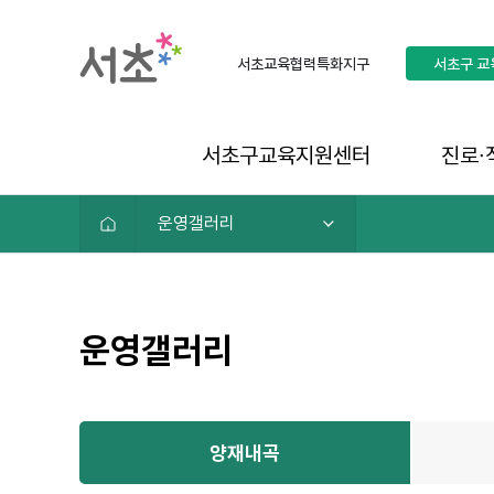
서초교육협력특화지구
서초구
교
서초구교육지원센터
진로∙
운영갤러리
운영갤러리
양재내곡