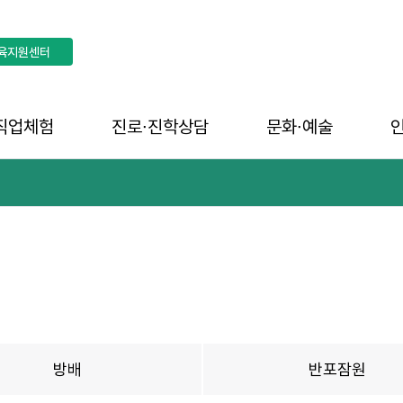
육지원센터
직업체험
진로∙진학상담
문화∙예술
방배
반포잠원