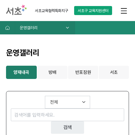
서초교육협력특화지구
서초구
교육지원센터
운영갤러리
운영갤러리
양재내곡
방배
반포잠원
서초
검색