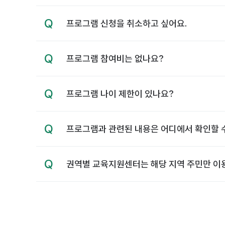
소
됨
Q
축
프로그램 신청을 취소하고 싶어요.
소
됨
Q
축
프로그램 참여비는 없나요?
소
됨
Q
축
프로그램 나이 제한이 있나요?
소
됨
Q
축
프로그램과 관련된 내용은 어디에서 확인할 
소
됨
Q
축
권역별 교육지원센터는 해당 지역 주민만 이
소
됨