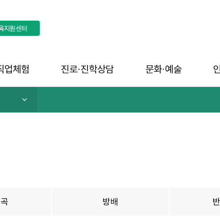
육지원센터
직업체험
진로∙진학상담
문화∙예술
내곡
방배