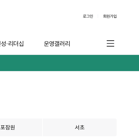
로그인
회원가입
인성∙리더십
운영갤러리
반포잠원
서초