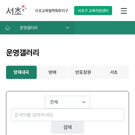
서초교육협력특화지구
서초구
교육지원센터
운영갤러리
운영갤러리
양재내곡
방배
반포잠원
서초
검색