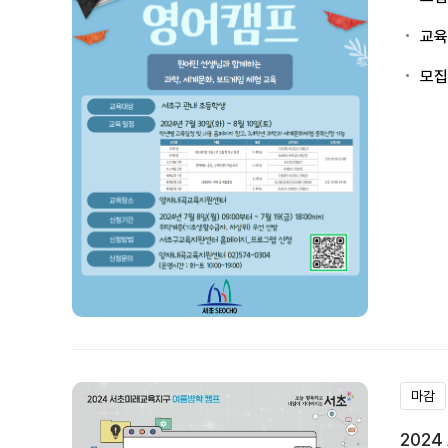
교육
모집
마감
202