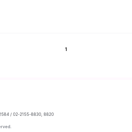
1
2584
/
02-2155-8830, 8820
erved.