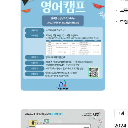
교육
모집
마감
202