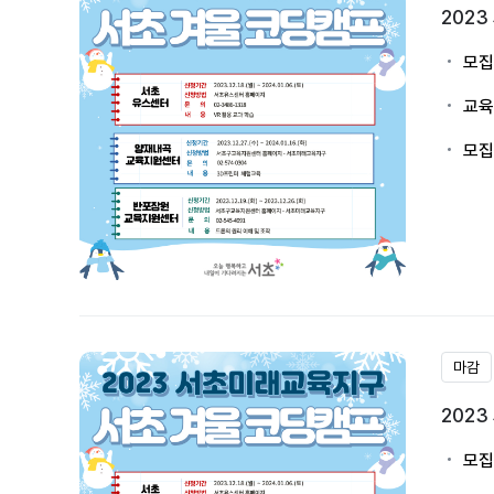
202
모집
교육
모집
마감
202
모집