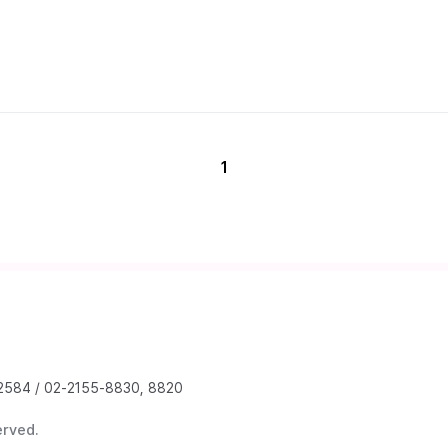
1
2584
/
02-2155-8830, 8820
erved.