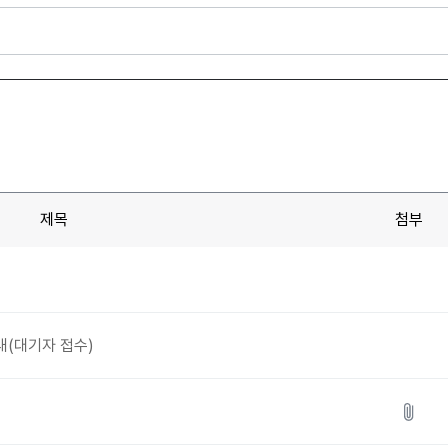
제목
첨부
내(대기자 접수)