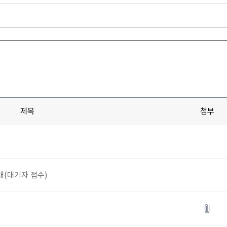
제목
첨부
내(대기자 접수)