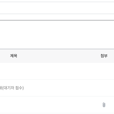
제목
첨부
내(대기자 접수)