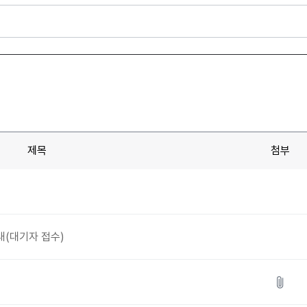
제목
첨부
내(대기자 접수)