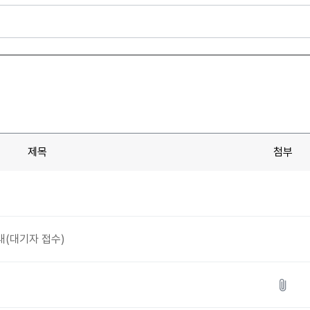
제목
첨부
내(대기자 접수)