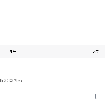
제목
첨부
내(대기자 접수)