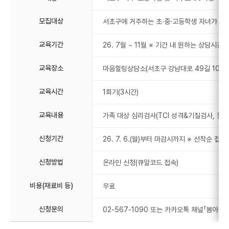
모집대상
서초구에 거주하는 초·중·고등학생 자녀가 있는
교육기간
26. 7월 ~ 11월 ※ 기간 내 원하는 상담시간 
교육장소
마음힐링상담소(서초구 강남대로 49길 10)
교육시간
1회기(3시간)
교육내용
가족 대상 심리검사(TCI 성격&기질검사, 문장
신청기간
26. 7. 6.(월)부터 마감시까지 ※ 선착순 접
신청방법
온라인 신청(큐알코드 접속)
비용(재료비 등)
무료
신청문의
02-567-1090 또는 카카오톡 채널「봄아