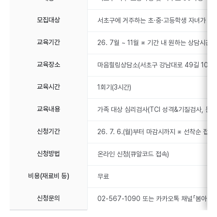
모집대상
서초구에 거주하는 초·중·고등학생 자녀가 있는
교육기간
26. 7월 ~ 11월 ※ 기간 내 원하는 상담시간 
교육장소
마음힐링상담소(서초구 강남대로 49길 10)
교육시간
1회기(3시간)
교육내용
가족 대상 심리검사(TCI 성격&기질검사, 문장
신청기간
26. 7. 6.(월)부터 마감시까지 ※ 선착순 접
신청방법
온라인 신청(큐알코드 접속)
비용(재료비 등)
무료
신청문의
02-567-1090 또는 카카오톡 채널「봄아