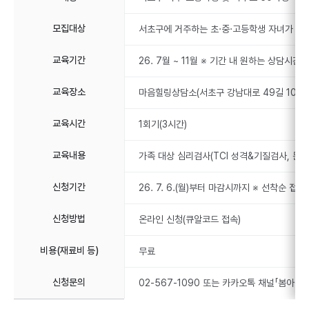
모집대상
서초구에 거주하는 초·중·고등학생 자녀가 있는
교육기간
26. 7월 ~ 11월 ※ 기간 내 원하는 상담시간 
교육장소
마음힐링상담소(서초구 강남대로 49길 10)
교육시간
1회기(3시간)
교육내용
가족 대상 심리검사(TCI 성격&기질검사, 문장
신청기간
26. 7. 6.(월)부터 마감시까지 ※ 선착순 접
신청방법
온라인 신청(큐알코드 접속)
비용(재료비 등)
무료
신청문의
02-567-1090 또는 카카오톡 채널「봄아