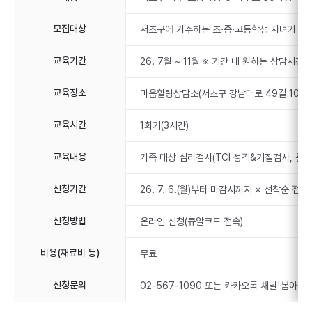
모집대상
서초구에 거주하는 초·중·고등학생 자녀가 있는
교육기간
26. 7월 ~ 11월 ※ 기간 내 원하는 상담시간 
교육장소
마음힐링상담소(서초구 강남대로 49길 10)
교육시간
1회기(3시간)
교육내용
가족 대상 심리검사(TCI 성격&기질검사, 문장
신청기간
26. 7. 6.(월)부터 마감시까지 ※ 선착순 접
신청방법
온라인 신청(큐알코드 접속)
비용(재료비 등)
무료
신청문의
02-567-1090 또는 카카오톡 채널「봄아