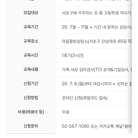
모집대상
서초구에 거주하는 초·중·고등학생 자녀가 있는
교육기간
26. 7월 ~ 11월 ※ 기간 내 원하는 상담시간 
교육장소
마음힐링상담소(서초구 강남대로 49길 10)
교육시간
1회기(3시간)
교육내용
가족 대상 심리검사(TCI 성격&기질검사, 문장
신청기간
26. 7. 6.(월)부터 마감시까지 ※ 선착순 접
신청방법
온라인 신청(큐알코드 접속)
비용(재료비 등)
무료
신청문의
02-567-1090 또는 카카오톡 채널「봄아