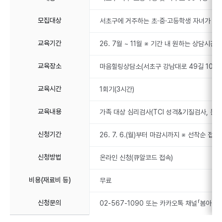
모집대상
서초구에 거주하는 초·중·고등학생 자녀가 있는
교육기간
26. 7월 ~ 11월 ※ 기간 내 원하는 상담시간 
교육장소
마음힐링상담소(서초구 강남대로 49길 10)
교육시간
1회기(3시간)
교육내용
가족 대상 심리검사(TCI 성격&기질검사, 문장
신청기간
26. 7. 6.(월)부터 마감시까지 ※ 선착순 접
신청방법
온라인 신청(큐알코드 접속)
비용(재료비 등)
무료
신청문의
02-567-1090 또는 카카오톡 채널「봄아