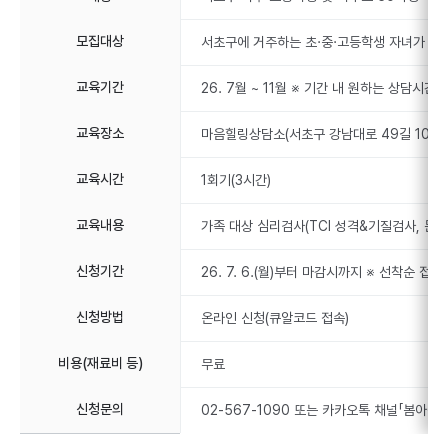
모집대상
서초구에 거주하는 초·중·고등학생 자녀가 있는
교육기간
26. 7월 ~ 11월 ※ 기간 내 원하는 상담시간 
교육장소
마음힐링상담소(서초구 강남대로 49길 10)
교육시간
1회기(3시간)
교육내용
가족 대상 심리검사(TCI 성격&기질검사, 문장
신청기간
26. 7. 6.(월)부터 마감시까지 ※ 선착순 접
신청방법
온라인 신청(큐알코드 접속)
비용(재료비 등)
무료
신청문의
02-567-1090 또는 카카오톡 채널「봄아