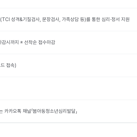
TCI 성격&기질검사, 문장검사, 가족상담 등)를 통한 심리·정서 지원
부터 마감시까지 ※ 선착순 접수마감
드 접속)
0 또는 카카오톡 채널「봄아동청소년심리발달」