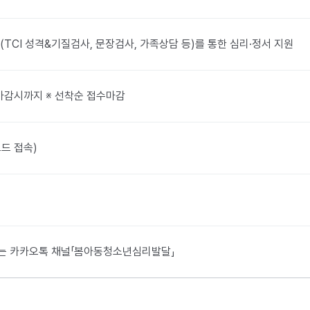
TCI 성격&기질검사, 문장검사, 가족상담 등)를 통한 심리·정서 지원
부터 마감시까지 ※ 선착순 접수마감
드 접속)
0 또는 카카오톡 채널「봄아동청소년심리발달」