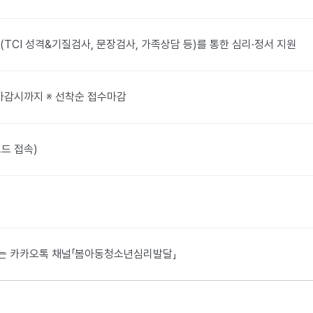
TCI 성격&기질검사, 문장검사, 가족상담 등)를 통한 심리·정서 지원
부터 마감시까지 ※ 선착순 접수마감
드 접속)
0 또는 카카오톡 채널「봄아동청소년심리발달」