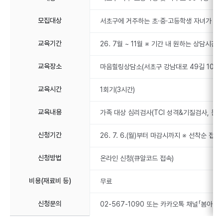
모집대상
서초구에 거주하는 초·중·고등학생 자녀가 있는
교육기간
26. 7월 ~ 11월 ※ 기간 내 원하는 상담시간 
교육장소
마음힐링상담소(서초구 강남대로 49길 10)
교육시간
1회기(3시간)
교육내용
가족 대상 심리검사(TCI 성격&기질검사, 문장
신청기간
26. 7. 6.(월)부터 마감시까지 ※ 선착순 접
신청방법
온라인 신청(큐알코드 접속)
비용(재료비 등)
무료
신청문의
02-567-1090 또는 카카오톡 채널「봄아