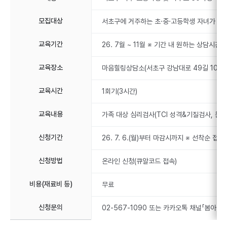
모집대상
서초구에 거주하는 초·중·고등학생 자녀가 있는
교육기간
26. 7월 ~ 11월 ※ 기간 내 원하는 상담시간 
교육장소
마음힐링상담소(서초구 강남대로 49길 10)
교육시간
1회기(3시간)
교육내용
가족 대상 심리검사(TCI 성격&기질검사, 문장
신청기간
26. 7. 6.(월)부터 마감시까지 ※ 선착순 접
신청방법
온라인 신청(큐알코드 접속)
비용(재료비 등)
무료
신청문의
02-567-1090 또는 카카오톡 채널「봄아