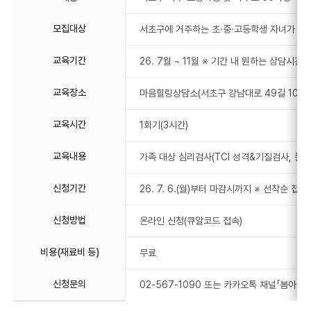
모집대상
서초구에 거주하는 초·중·고등학생 자녀가 있는
교육기간
26. 7월 ~ 11월 ※ 기간 내 원하는 상담시간 
교육장소
마음힐링상담소(서초구 강남대로 49길 10)
교육시간
1회기(3시간)
교육내용
가족 대상 심리검사(TCI 성격&기질검사, 문장
신청기간
26. 7. 6.(월)부터 마감시까지 ※ 선착순 접
신청방법
온라인 신청(큐알코드 접속)
비용(재료비 등)
무료
신청문의
02-567-1090 또는 카카오톡 채널「봄아