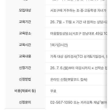
모집대상
서초구에 거주하는 초·중·고등학생 자녀가 있는
교육기간
26. 7월 ~ 11월 ※ 기간 내 원하는 상담시간 
교육장소
마음힐링상담소(서초구 강남대로 49길 10)
교육시간
1회기(3시간)
교육내용
가족 대상 심리검사(TCI 성격&기질검사, 문장
신청기간
26. 7. 6.(월)부터 마감시까지 ※ 선착순 접
신청방법
온라인 신청(큐알코드 접속)
비용(재료비 등)
무료
신청문의
02-567-1090 또는 카카오톡 채널「봄아