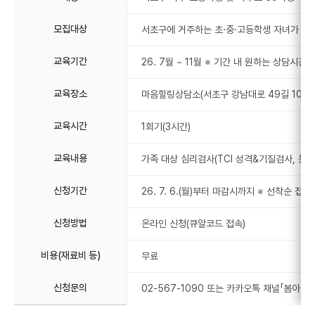
모집대상
서초구에 거주하는 초·중·고등학생 자녀가 있는
교육기간
26. 7월 ~ 11월 ※ 기간 내 원하는 상담시간 
교육장소
마음힐링상담소(서초구 강남대로 49길 10)
교육시간
1회기(3시간)
교육내용
가족 대상 심리검사(TCI 성격&기질검사, 문장
신청기간
26. 7. 6.(월)부터 마감시까지 ※ 선착순 접
신청방법
온라인 신청(큐알코드 접속)
비용(재료비 등)
무료
신청문의
02-567-1090 또는 카카오톡 채널「봄아