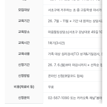
모집대상
서초구에 거주하는 초·중·고등학생 자녀가 있는
교육기간
26. 7월 ~ 11월 ※ 기간 내 원하는 상담시간 
교육장소
마음힐링상담소(서초구 강남대로 49길 10)
교육시간
1회기(3시간)
교육내용
가족 대상 심리검사(TCI 성격&기질검사, 문장
신청기간
26. 7. 6.(월)부터 마감시까지 ※ 선착순 접
신청방법
온라인 신청(큐알코드 접속)
비용(재료비 등)
무료
신청문의
02-567-1090 또는 카카오톡 채널「봄아