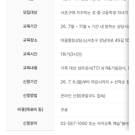
모집대상
서초구에 거주하는 초·중·고등학생 자녀가 있는
교육기간
26. 7월 ~ 11월 ※ 기간 내 원하는 상담시간 
교육장소
마음힐링상담소(서초구 강남대로 49길 10)
교육시간
1회기(3시간)
교육내용
가족 대상 심리검사(TCI 성격&기질검사, 문장
신청기간
26. 7. 6.(월)부터 마감시까지 ※ 선착순 접
신청방법
온라인 신청(큐알코드 접속)
비용(재료비 등)
무료
신청문의
02-567-1090 또는 카카오톡 채널「봄아