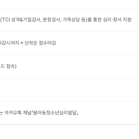
TCI 성격&기질검사, 문장검사, 가족상담 등)를 통한 심리·정서 지원
부터 마감시까지 ※ 선착순 접수마감
드 접속)
0 또는 카카오톡 채널「봄아동청소년심리발달」