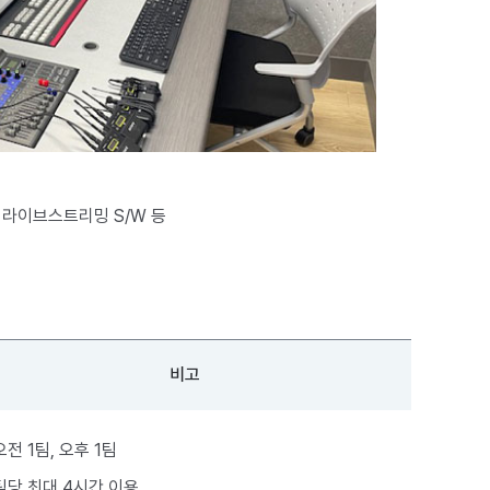
 라이브스트리밍 S/W 등
비고
오전 1팀, 오후 1팀
팀당 최대 4시간 이용