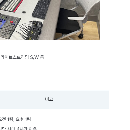
 라이브스트리밍 S/W 등
비고
오전 1팀, 오후 1팀
팀당 최대 4시간 이용