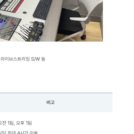
 라이브스트리밍 S/W 등
비고
오전 1팀, 오후 1팀
팀당 최대 4시간 이용