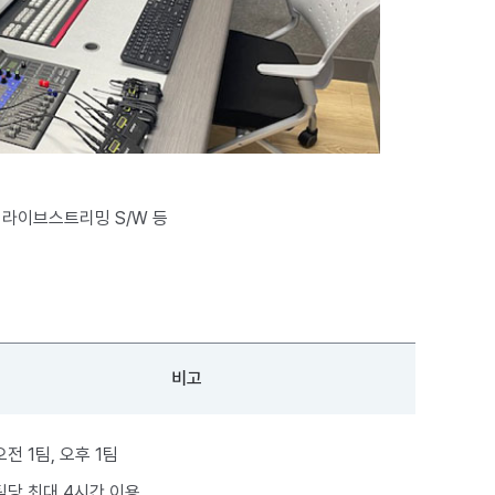
 라이브스트리밍 S/W 등
비고
오전 1팀, 오후 1팀
팀당 최대 4시간 이용