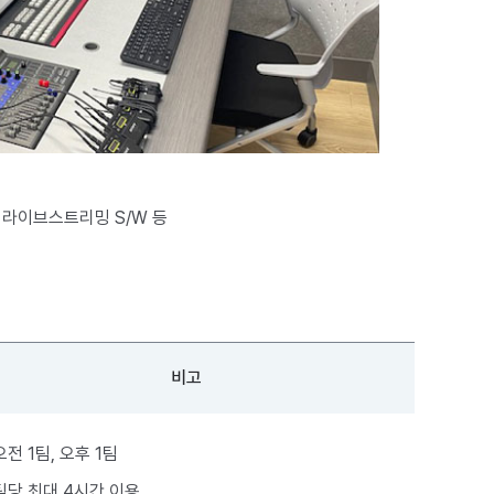
 라이브스트리밍 S/W 등
비고
오전 1팀, 오후 1팀
팀당 최대 4시간 이용