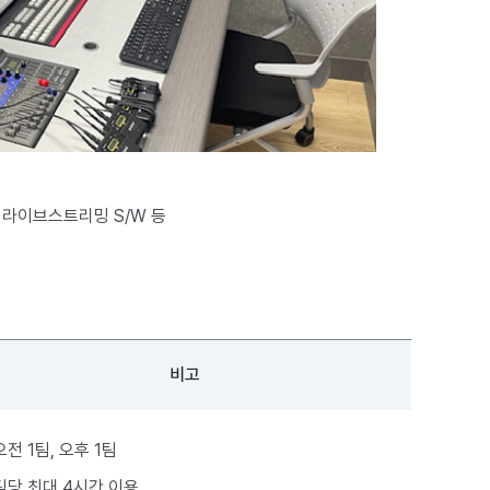
 라이브스트리밍 S/W 등
비고
오전 1팀, 오후 1팀
팀당 최대 4시간 이용