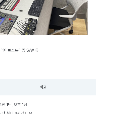
 라이브스트리밍 S/W 등
비고
오전 1팀, 오후 1팀
팀당 최대 4시간 이용