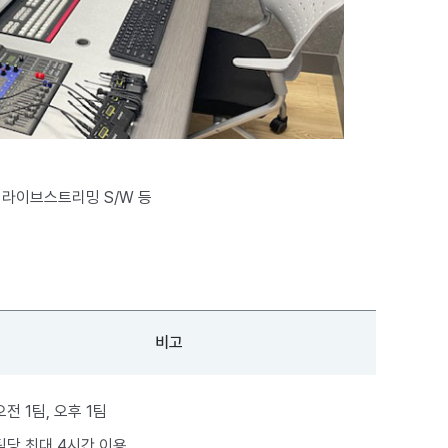
 라이브스트리밍 S/W 등
비고
오전 1팀, 오후 1팀
팀당 최대 4시간 이용