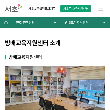
서초교육협력특화지구
서초구
교육지원센터
진로∙진학상담
방배교육지원센터
방배교육지원센터 소개
방배교육지원센터