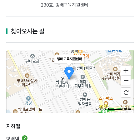
230호. 방배교육지원센터​
찾아오시는 길
방배교육지원센터
100m
지하철
방배역
2