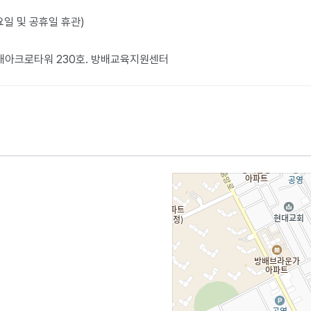
월요일 및 공휴일 휴관)
방배아크로타워 230호. 방배교육지원센터​