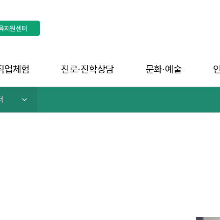
육지원센터
직업체험
진로∙진학상담
문화∙예술
터