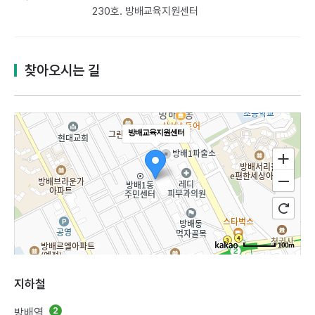
230호. 방배교육지원센터​
찾아오시는 길
방배교육지원센터
100m
지하철
방배역
2