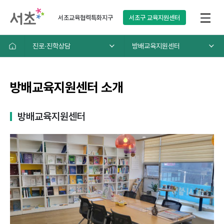
서초교육협력특화지구
서초구
교육지원센터
진로∙진학상담
방배교육지원센터
방배교육지원센터 소개
방배교육지원센터