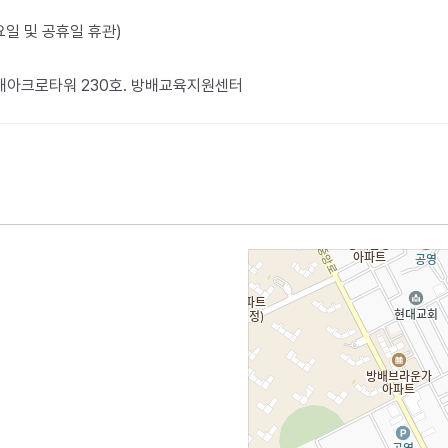
월요일 및 공휴일 휴관)
방배아크로타워 230호. 방배교육지원센터​