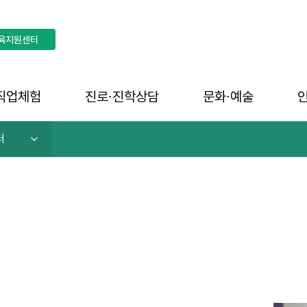
육지원센터
직업체험
진로∙진학상담
문화∙예술
터