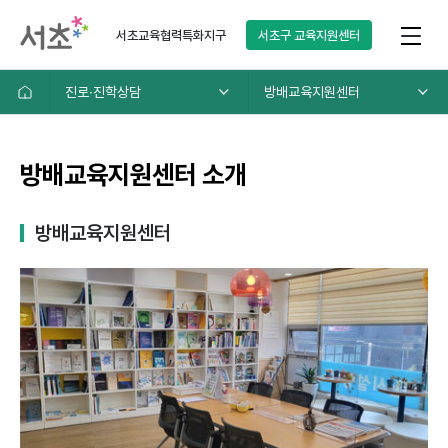
서초교육협력특화지구
서초구
교육지원센터
진로∙진학상담
방배교육지원센터
방배교육지원센터 소개
방배교육지원센터