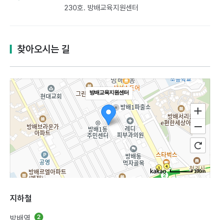
230호. 방배교육지원센터​
찾아오시는 길
방배교육지원센터
100m
지하철
방배역
2