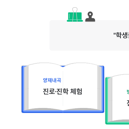
"학생
양재내곡
진로·진학 체험