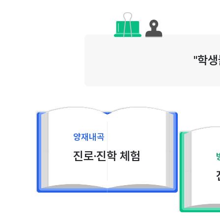
"학생
양재내곡
진로·진학 체험