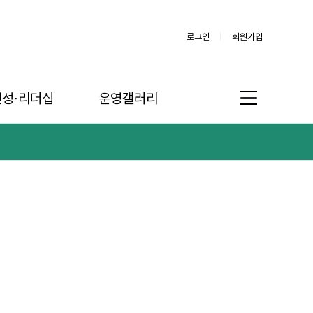
로그인
회원가입
인성∙리더십
운영갤러리