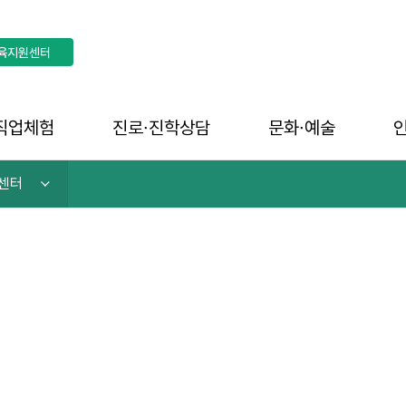
육지원센터
직업체험
진로∙진학상담
문화∙예술
센터