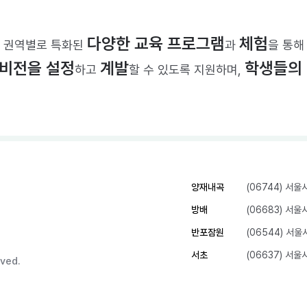
다양한 교육 프로그램
체험
권역별로 특화된
과
을 통해
 비전을 설정
계발
학생들의 
하고
할 수 있도록 지원하며,
양재내곡
(06744) 서
방배
(06683) 서
반포잠원
(06544) 서
서초
(06637) 서
ved.