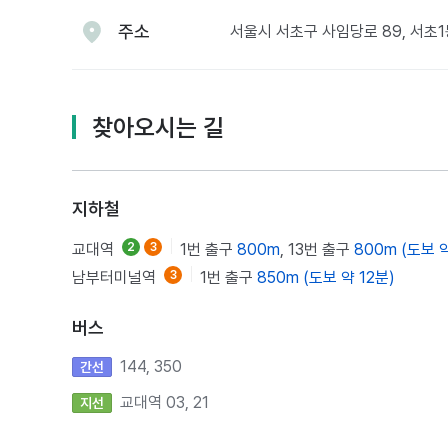
주소
서울시 서초구 사임당로 89, 서초
찾아오시는 길
지하철
교대역
2
3
1번 출구
800m
, 13번 출구
800m (도보 약
남부터미널역
3
1번 출구
850m (도보 약 12분)
버스
144, 350
간선
교대역 03, 21
지선