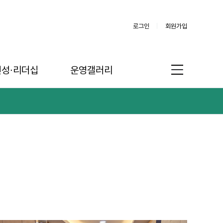
로그인
회원가입
인성∙리더십
운영갤러리