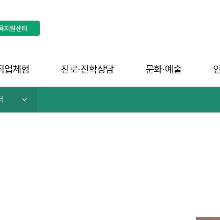
육지원센터
직업체험
진로∙진학상담
문화∙예술
터